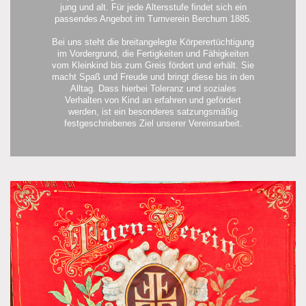
jung und alt. Für jede Altersstufe findet sich ein
passendes Angebot im Turnverein Berchum 1885.
Bei uns steht die breitangelegte Körperertüchtigung
im Vordergrund, die Fertigkeiten und Fähigkeiten
vom Kleinkind bis zum Greis fördert und erhält. Sie
macht Spaß und Freude und bringt diese bis in den
Alltag. Dass hierbei Toleranz und soziales
Verhalten von Kind an erfahren und gefördert
werden, ist ein besonderes satzungsmäßig
festgeschriebenes Ziel unserer Vereinsarbeit.