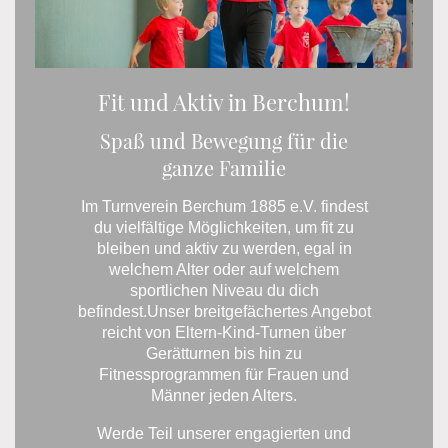
Fit und Aktiv in Berchum!
Spaß und Bewegung für die
ganze Familie
Im Turnverein Berchum 1885 e.V. findest
du vielfältige Möglichkeiten, um fit zu
bleiben und aktiv zu werden, egal in
welchem Alter oder auf welchem
sportlichen Niveau du dich
befindest.Unser breitgefächertes Angebot
reicht von Eltern-Kind-Turnen über
Gerätturnen bis hin zu
Fitnessprogrammen für Frauen und
Männer jeden Alters.
Werde Teil unserer engagierten und