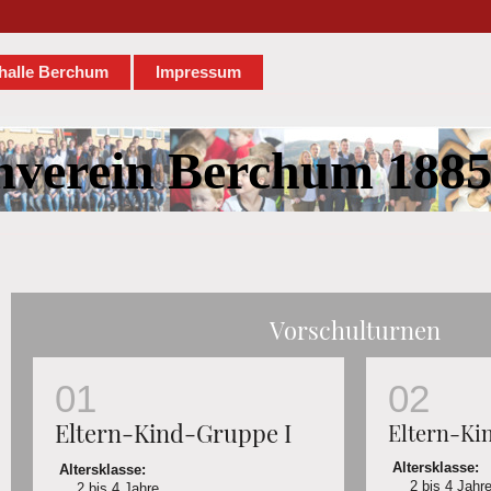
halle Berchum
Impressum
nverein Berchum 1885 
Vorschulturnen
Eltern-Kind-Gruppe I
Eltern-Ki
Altersklasse:
Altersklasse:
2 bis 4 Jahr
2 bis 4 Jahre