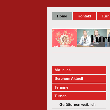
Home
Kontakt
Turn
Tur
Aktuelles
Berchum Aktuell
Termine
Turnen
Gerätturnen weiblich