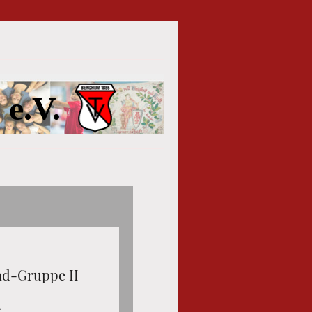
e.V.
nd-Gruppe II
e